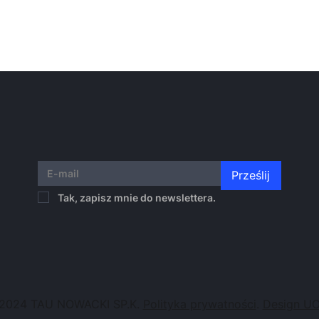
Prześlij
Tak, zapisz mnie do newslettera.
2024 TAU NOWACKI SP.K.
Polityka prywatności
.
Design U