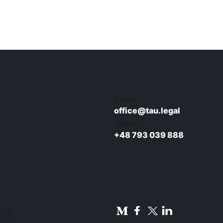
Email:
office@tau.legal
Telefon:
+48 793 039 888
ON7