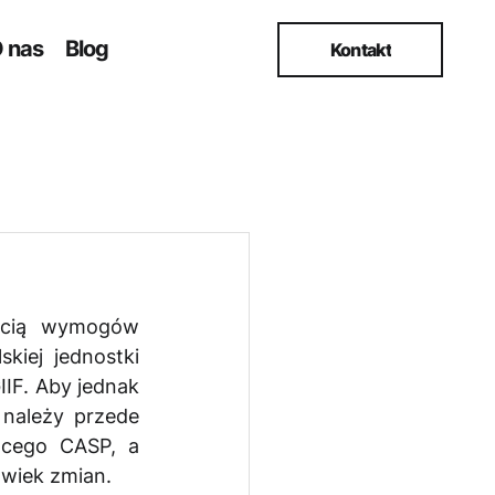
 nas
Blog
Kontakt
ecią wymogów 
iej jednostki 
IF. Aby jednak 
należy przede 
ącego CASP, a 
lwiek zmian.