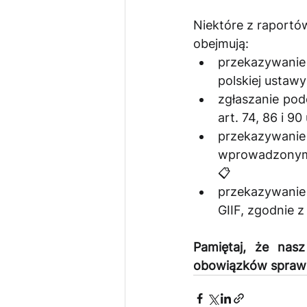
Niektóre z raport
obejmują:
przekazywanie 
polskiej ustawy
zgłaszanie pod
art. 74, 86 i 9
przekazywan
wprowadzonym p
📋
przekazywanie 
GIIF, zgodnie z
Pamiętaj, że nas
obowiązków sprawo