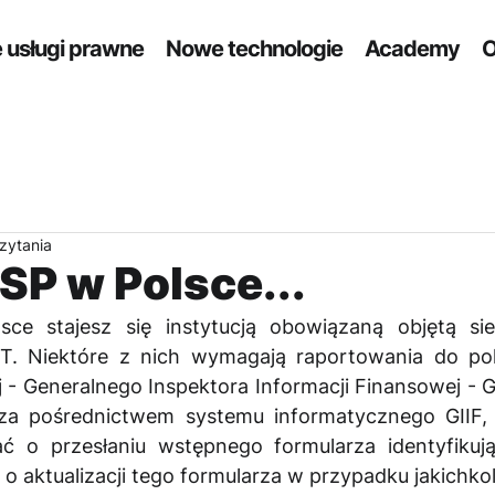
 usługi prawne
Nowe technologie
Academy
O
czytania
SP w Polsce...
ce stajesz się instytucją obowiązaną objętą si
. Niektóre z nich wymagają raportowania do polsk
j - Generalnego Inspektora Informacji Finansowej - GI
 za pośrednictwem systemu informatycznego GIIF, 
ć o przesłaniu wstępnego formularza identyfikuj
o aktualizacji tego formularza w przypadku jakichko