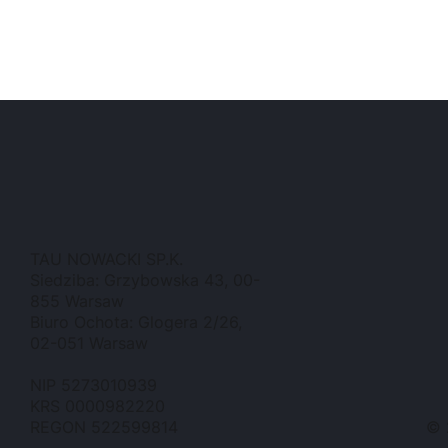
TAU NOWACKI SP.K.
Siedziba: Grzybowska 43, 00-
855 Warsaw
Biuro Ochota: Glogera 2/26,
02-051 Warsaw
NIP 5273010939
KRS 0000982220
REGON 522599814
© 