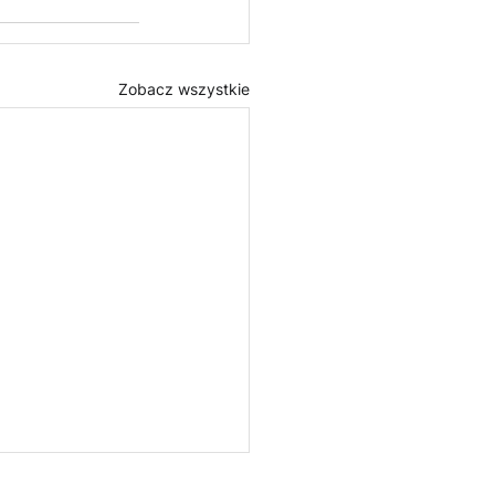
Zobacz wszystkie
ółpraca partnerska z