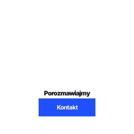
sytuacji, w której kredytobiorca nie był
oddalając te roszczenia. Prowadzenie
konsumentem (a np. przedsiębiorcą) lub
spraw w przypadku takich pozwów podlega
gdy kredyt nie został udzielony na cele
odrębnemu wynagrodzeniu.
mieszkaniowe. Weryfikujemy to w ramach
wstępnej, bezpłatnej analizy.
Porozmawiajmy
Kontakt