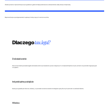
Analiza prawna i reprezentacja w przypadkach, gdzie istnieje podstawa do unieważnienia całej umowy kredytowej.
Reprezentacja w postępowaniach sądowych dotyczących zwrotu kosztów.
Dlaczego
tau.legal?
Doświadczenie
Nasza kancelaria posiada bogate doświadczenie w prowadzeniu spraw związanych z kredytami hipotecznymi, zarówno na poziomie negocjacji, jak
i w sądach.
Indywidualne podejście
Każdy przypadek jest dla nas unikalny, co pozwala na dostosowanie strategii do specyficznych potrzeb i oczekiwań klienta.
Wiedza