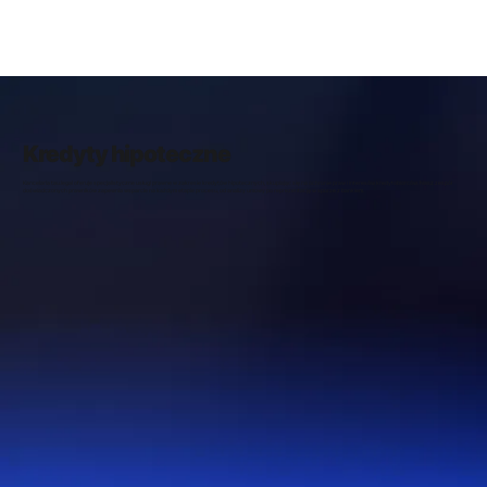
Kredyty hipoteczne
Kancelaria tau.legal oferuje specjalistyczne usługi prawne w zakresie kredytów hipotecznych, skupiając się na ochronie praw i interesów kredytobiorców. Nasz zespół
doświadczonych prawników zapewnia wsparcie na każdym etapie procesu, od analizy umowy po reprezentację w sporze z bankiem.