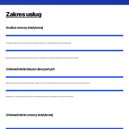
Zakres usług
Analiza umowy kredytowej
Przegląd i analiza umów kredytowych pod kątem zgodności z obowiązującymi przepisami prawa.
Identyfikacja potencjalnych klauzul abuzywnych i doradztwo w zakresie możliwości ich zakwestionowania.
Unieważnienie klauzul abuzywnych
Reprezentacja klientów w postępowaniach mających na celu unieważnienie nieuczciwych klauzul w umowach kredytowych.
Współpraca z organami nadzorczymi w celu eliminacji praktyk naruszających prawa konsumentów.
Unieważnienie umowy kredytowej