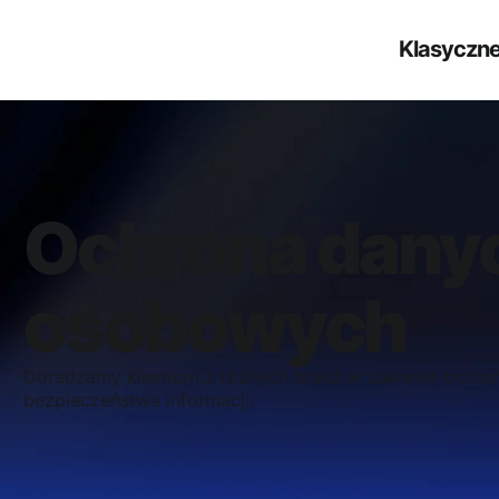
Klasyczne
Ochrona dany
osobowych
Doradzamy klientom z różnych branż w zakresie ochro
bezpieczeństwa informacji.