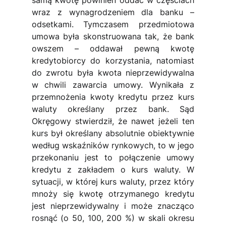
samą kwotę powinien oddać w częściach 
wraz z wynagrodzeniem dla banku – 
odsetkami. Tymczasem przedmiotowa 
umowa była skonstruowana tak, że bank 
owszem – oddawał pewną kwotę 
kredytobiorcy do korzystania, natomiast 
do zwrotu była kwota nieprzewidywalna 
w chwili zawarcia umowy. Wynikała z 
przemnożenia kwoty kredytu przez kurs 
waluty określany przez bank. Sąd 
Okręgowy stwierdził, że nawet jeżeli ten 
kurs był określany absolutnie obiektywnie 
według wskaźników rynkowych, to w jego 
przekonaniu jest to połączenie umowy 
kredytu z zakładem o kurs waluty. W 
sytuacji, w której kurs waluty, przez który 
mnoży się kwotę otrzymanego kredytu 
jest nieprzewidywalny i może znacząco 
rosnąć (o 50, 100, 200 %) w skali okresu 