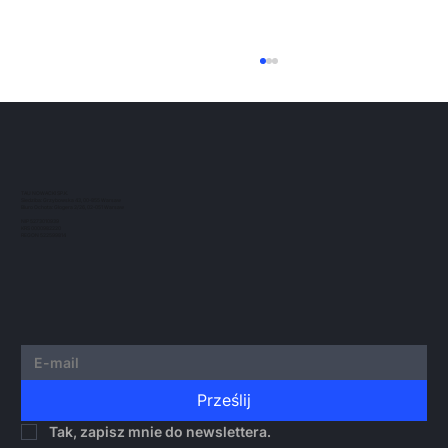
Uczestnictwo w 8. edycji the
Kleros Fellowship of Justice
Z przyjemnością informujemy, że nasz
partner zarządzający, Jarosław Nowacki ,
został wybrany do udziału w 8. edycji The
TAU NOWACKI SP.K.
Kleros...
Siedziba: Grzybowska 43, 00-855 Warsaw
Biuro Ochota: Glogera 2/26, 02-051 Warsaw
NIP 5273010939
KRS 0000982220
REGON 522599814
Prześlij
Tak, zapisz mnie do newslettera.