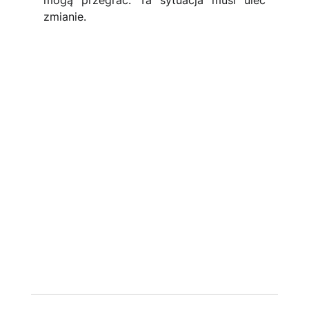
mogą przegrać. Ta sytuacja musi ulec 
zmianie. 