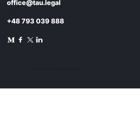
office@tau.legal
Telefon:
+48 793 039 888
© 2024 TAU NOWACKI SP.K.
Polityka prywatności
.
Design UON7