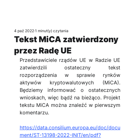
4 paź 2022
1 minut(y) czytania
Tekst MiCA zatwierdzony
przez Radę UE
Przedstawiciele rządów UE w Radzie UE 
zatwierdzili ostateczny tekst 
rozporządzenia w sprawie rynków 
aktywów kryptowalutowych (MiCA). 
Będziemy informować o ostatecznych 
wnioskach, więc bądź na bieżąco. Projekt 
tekstu MiCA można znaleźć w pierwszym 
komentarzu.
https://data.consilium.europa.eu/doc/docu
ment/ST-13198-2022-INIT/en/pdf?