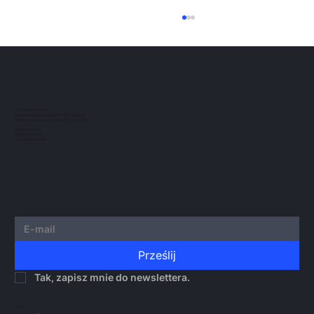
Uczestnictwo w 8. edycji the
Kleros Fellowship of Justice
Z przyjemnością informujemy, że nasz
partner zarządzający, Jarosław Nowacki ,
został wybrany do udziału w 8. edycji The
TAU NOWACKI SP.K.
Kleros...
Siedziba: Grzybowska 43, 00-855 Warsaw
Biuro Ochota: Glogera 2/26, 02-051 Warsaw
NIP 5273010939
KRS 0000982220
REGON 522599814
Prześlij
Tak, zapisz mnie do newslettera.
Email: