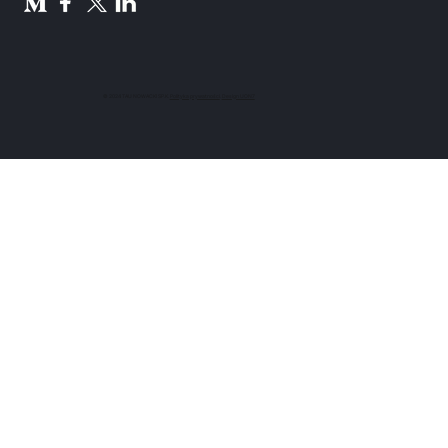
© 2024 TAU NOWACKI SP.K.
Polityka prywatności
.
Design UON7