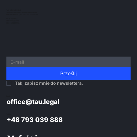
został wybrany do udziału w 8. edycji The
TAU NOWACKI SP.K.
Kleros...
Siedziba: Grzybowska 43, 00-855 Warsaw
Biuro Ochota: Glogera 2/26, 02-051 Warsaw
NIP 5273010939
KRS 0000982220
REGON 522599814
Prześlij
Tak, zapisz mnie do newslettera.
Email:
office@tau.legal
Telefon:
+48 793 039 888