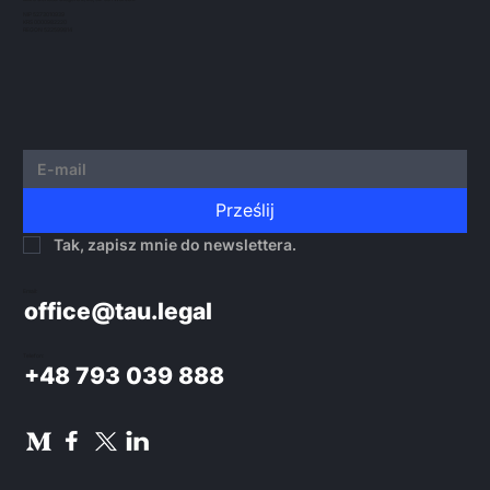
NIP 5273010939
KRS 0000982220
REGON 522599814
Prześlij
Tak, zapisz mnie do newslettera.
Email:
office@tau.legal
Telefon:
+48 793 039 888