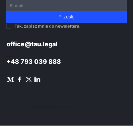
Prześlij
Tak, zapisz mnie do newslettera.
Email:
office@tau.legal
Telefon:
+48 793 039 888
© 2024 TAU NOWACKI SP.K.
Polityka prywatności
.
Design UON7