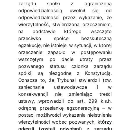
zarządu spółki z ograniczoną 
odpowiedzialnością uwolnił się od 
odpowiedzialności przez wykazanie, że 
wierzytelność, stwierdzona orzeczeniem, 
na podstawie którego wszczęto 
przeciwko spółce bezskuteczną 
egzekucję, nie istnieje, w sytuacji, w której 
orzeczenie zapadło w postępowaniu 
wszczętym po dacie utraty przez 
pozwanego statusu członka zarządu 
spółki, są niezgodne z Konstytucją. 
Oznacza to, że Trybunał stwierdził tzw. 
zaniechanie ustawodawcze i w 
konsekwencji nie zmieniając treści 
ustawy, wprowadził do art. 299 k.s.h. 
odrębną przesłankę egzoneracyjną – w 
postaci możliwości wykazania nieistnienia 
wierzytelności wobec pozwanych, 
którzy 
odeszli (zostali odwołani) z zarządu 