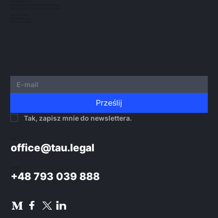
TAU NOWACKI SP.K.
Kleros...
Siedziba: Grzybowska 43, 00-855 Warsaw
Biuro Ochota: Glogera 2/26, 02-051 Warsaw
NIP 5273010939
KRS 0000982220
REGON 522599814
Prześlij
Tak, zapisz mnie do newslettera.
Email:
office@tau.legal
Telefon:
+48 793 039 888