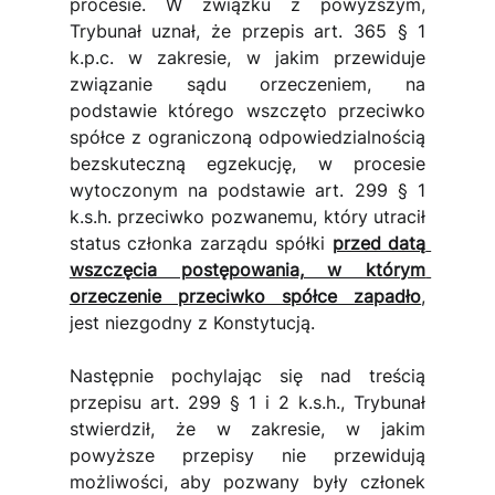
procesie. W związku z powyższym, 
Trybunał uznał, że przepis art. 365 § 1 
k.p.c. w zakresie, w jakim przewiduje 
związanie sądu orzeczeniem, na 
podstawie którego wszczęto przeciwko 
spółce z ograniczoną odpowiedzialnością 
bezskuteczną egzekucję, w procesie 
wytoczonym na podstawie art. 299 § 1 
k.s.h. przeciwko pozwanemu, który utracił 
status członka zarządu spółki 
przed datą 
wszczęcia postępowania, w którym 
orzeczenie przeciwko spółce zapadło
, 
jest niezgodny z Konstytucją.
Następnie pochylając się nad treścią 
przepisu art. 299 § 1 i 2 k.s.h., Trybunał 
stwierdził, że w zakresie, w jakim 
powyższe przepisy nie przewidują 
możliwości, aby pozwany były członek 