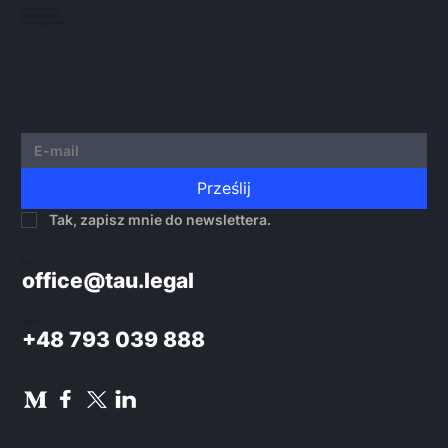
NIP 5273010939
KRS 0000982220
REGON 522599814
Prześlij
Tak, zapisz mnie do newslettera.
Email:
office@tau.legal
Telefon:
+48 793 039 888